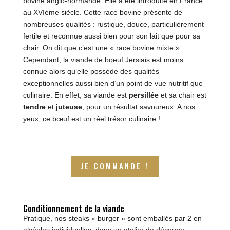
bovine anglo-normande. Elle a été introduite en France
au XVIème siècle. Cette race bovine présente de
nombreuses qualités : rustique, douce, particulièrement
fertile et reconnue aussi bien pour son lait que pour sa
chair. On dit que c’est une « race bovine mixte ».
Cependant, la viande de boeuf Jersiais est moins
connue alors qu’elle possède des qualités
exceptionnelles aussi bien d’un point de vue nutritif que
culinaire. En effet, sa viande est
persillée
et sa chair est
tendre
et
juteuse
, pour un résultat savoureux. A nos
yeux, ce bœuf est un réel trésor culinaire !
JE COMMANDE !
Conditionnement de la viande
Pratique, nos steaks « burger » sont emballés par 2 en
alvéoles individuelles, dans un atelier de découpe