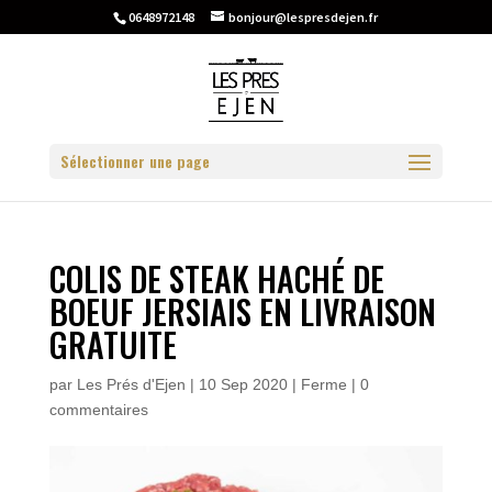
0648972148
bonjour@lespresdejen.fr
Sélectionner une page
COLIS DE STEAK HACHÉ DE
BOEUF JERSIAIS EN LIVRAISON
GRATUITE
par
Les Prés d'Ejen
|
10 Sep 2020
|
Ferme
|
0
commentaires