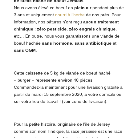
de steak haché de boeuf Jersiais
.
Nous avons élevé ce boeuf en
plein air
pendant plus de
3 ans et uniquement
nourri à l’herbe
de nos prés. Pour
information, nos pâtures n’ont reçu
aucun traitement
chimique
:
zéro pesticide
,
zéro engrais chimique
,
etc… En outre, nous vous garantissons une viande de
boeuf hachée
sans hormone
,
sans antibiotique
et
sans OGM
.
Cette caissette de 5 kg de viande de boeuf haché
« burger » représente environ 40 pièces.
Commandez-la maintenant pour une livraison gratuite à
partir du mardi 15 septembre 2020, à votre domicile ou
sur votre lieu de travail ! (voir zone de livraison).
Pour la petite histoire, originaire de l’île de Jersey
comme son nom l’indique, la race jersiaise est une race