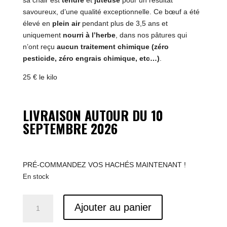
sa chair est
tendre
et
juteuse
pour un résultat
savoureux, d’une qualité exceptionnelle. Ce bœuf a été
élevé en
plein air
pendant plus de 3,5 ans et
uniquement
nourri à l’herbe
, dans nos pâtures qui
n’ont reçu
aucun traitement chimique (zéro
pesticide, zéro engrais chimique, etc…)
.
25 € le kilo
LIVRAISON AUTOUR DU 10
SEPTEMBRE 2026
PRÉ-COMMANDEZ VOS HACHÉS MAINTENANT !
En stock
quantité
Ajouter au panier
de
Colis