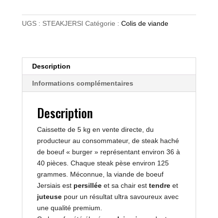
de
steak
UGS :
STEAKJERSI
Catégorie :
Colis de viande
haché
de
boeuf
Jersiais
Description
"burger"
Informations complémentaires
-
environ
Description
5kg
Caissette de 5 kg en vente directe, du
producteur au consommateur, de steak haché
de boeuf « burger » représentant environ 36 à
40 pièces. Chaque steak pèse environ 125
grammes. Méconnue, la viande de boeuf
Jersiais est
persillée
et sa chair est
tendre
et
juteuse
pour un résultat ultra savoureux avec
une qualité premium.