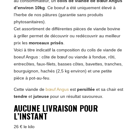
au consommateur, un
colis de viande de bœuf Angus
d’environ 10kg
. Ce boeuf a été uniquement élevé à
l’herbe de nos pâtures (garantie sans produits
phytosanitaires).
Cet assortiment de différentes pièces de viande bovine
à griller permet de découvrir ou redécouvrir au meilleur
prix les
morceaux prisés
.
Voici à titre indicatif la composition du colis de viande de
boeuf Angus : côte de bœuf ou viande à fondue, rôti,
entrecôtes, faux-filets, basses côtes, bavettes, tranches,
bourguignon, hachés (2,5 kg environ) et une petite
pièce à pot-au-feu.
Cette viande de
bœuf Angus
est
persillée
et sa chair est
tendre
et
juteuse
pour un résultat savoureux.
AUCUNE LIVRAISON POUR
L’INSTANT
26 € le kilo