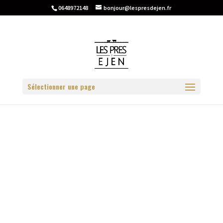
0648972148
bonjour@lespresdejen.fr
Sélectionner une page